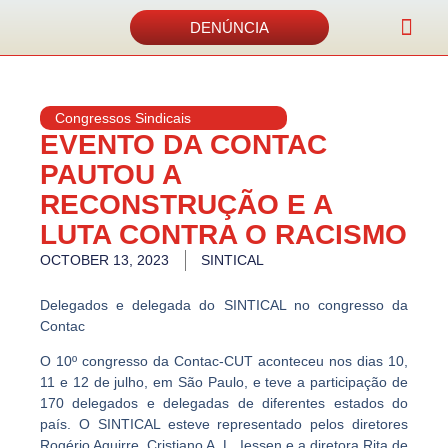
DENÚNCIA
Acordos e 
Congressos Sindicais
EVENTO DA CONTAC
PAUTOU A
RECONSTRUÇÃO E A
LUTA CONTRA O RACISMO
OCTOBER 13, 2023
SINTICAL
Delegados e delegada do SINTICAL no congresso da
Contac
O 10º congresso da Contac-CUT aconteceu nos dias 10,
11 e 12 de julho, em São Paulo, e teve a participação de
170 delegados e delegadas de diferentes estados do
país. O SINTICAL esteve representado pelos diretores
Rogério Aguirre, Cristiano A. L. Iessen e a diretora Rita de