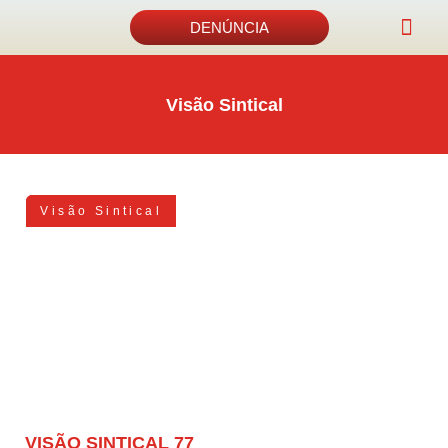
DENÚNCIA
Acordos e 
Visão Sintical
Visão Sintical
VISÃO SINTICAL 77