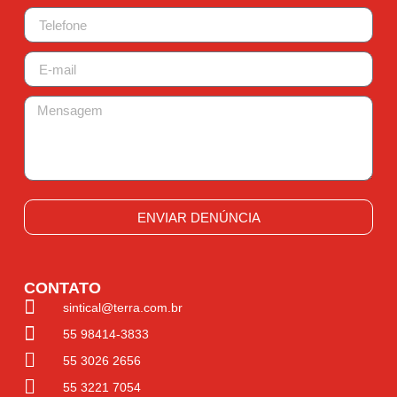
ENVIAR DENÚNCIA
CONTATO
sintical@terra.com.br
55 98414-3833
55 3026 2656
55 3221 7054